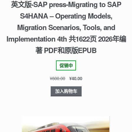
英文版-SAP press-Migrating to SAP
S4HANA – Operating Models,
Migration Scenarios, Tools, and
Implementation 4th 共1622页 2026年编
著 PDF和原版EPUB
促销中
¥
600.00
¥
40.00
加入购物车