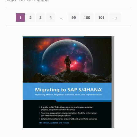
…
1
2
3
4
99
100
101
→