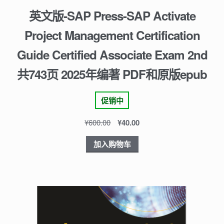
英文版-SAP Press-SAP Activate
Project Management Certification
Guide Certified Associate Exam 2nd
共743页 2025年编著 PDF和原版epub
促销中
¥
600.00
¥
40.00
加入购物车