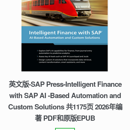
英文版-SAP Press-Intelligent Finance
with SAP AI -Based Automation and
Custom Solutions 共1175页 2026年编
著 PDF和原版EPUB