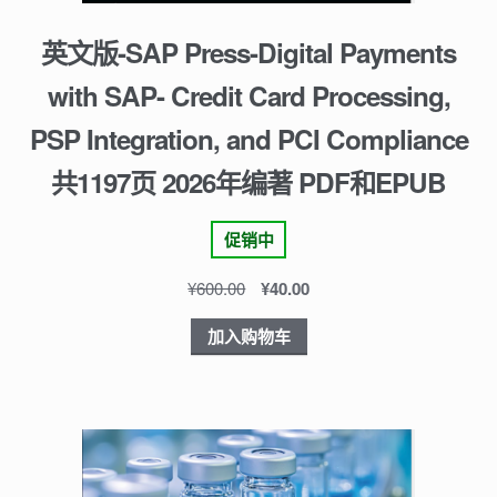
英文版-SAP Press-Digital Payments
with SAP- Credit Card Processing,
PSP Integration, and PCI Compliance
共1197页 2026年编著 PDF和EPUB
促销中
¥
600.00
¥
40.00
加入购物车