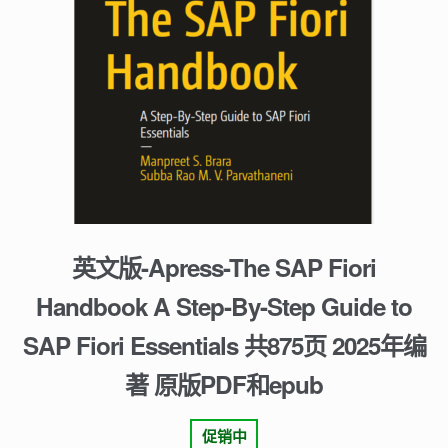
英文版-Apress-The SAP Fiori
Handbook A Step-By-Step Guide to
SAP Fiori Essentials 共875页 2025年编
著 原版PDF和epub
促销中