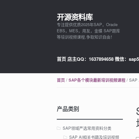
开源资料库
Skip to navigation
Skip to content
专注提供优质2025年SAP，Oracle
EBS，MES，用友，金蝶 SAP题库
等培训视频课程,争取知识自由！
首页 店主QQ：1637894658 微信：sap5
/
/ SA
首页
SAP各个模块最新培训视频课程
产品类别
SAP领域严选常用资料分类
SAP AI相关书籍及培训视频