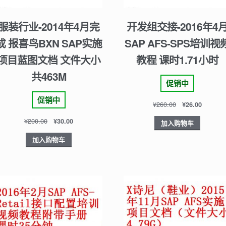
服装行业-2014年4月完
开发组交接-2016年4
成 报喜鸟BXN SAP实施
SAP AFS-SPS培训视
项目蓝图文档 文件大小
教程 课时1.71小时
共463M
促销中
促销中
¥
260.00
¥
26.00
¥
200.00
¥
30.00
加入购物车
加入购物车