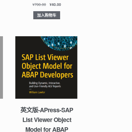
¥
700.00
¥
40.00
加入购物车
英文版-APress-SAP
List Viewer Object
Model for ABAP