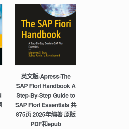
英文版-Apress-The
SAP Fiori Handbook A
d
Step-By-Step Guide to
原
SAP Fiori Essentials 共
875页 2025年编著 原版
PDF和epub