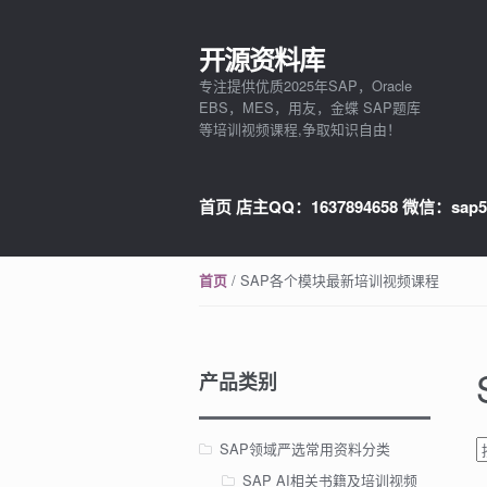
开源资料库
Skip to navigation
Skip to content
专注提供优质2025年SAP，Oracle
EBS，MES，用友，金蝶 SAP题库
等培训视频课程,争取知识自由！
首页 店主QQ：1637894658 微信：sap5
/ SAP各个模块最新培训视频课程
首页
产品类别
SAP领域严选常用资料分类
SAP AI相关书籍及培训视频