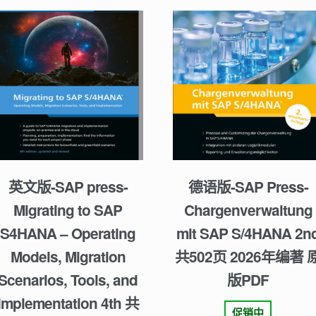
英文版-SAP press-
德语版-SAP Press-
Migrating to SAP
Chargenverwaltung
S4HANA – Operating
mit SAP S/4HANA 2n
Models, Migration
共502页 2026年编著 
Scenarios, Tools, and
版PDF
Implementation 4th 共
促销中