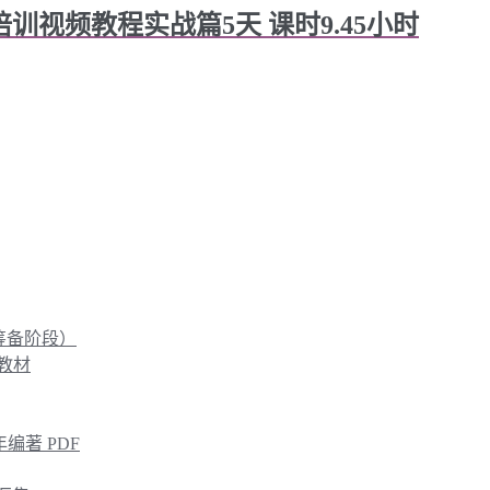
开发培训视频教程实战篇5天 课时9.45小时
筹备阶段）
及教材
2年编著 PDF