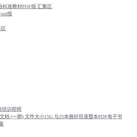
文档标准教材PDF版 汇集区
ord版
集区
模块培训视频
文档 (一期) 文件大小15G 与25本做好目录整本PDF电子书
集