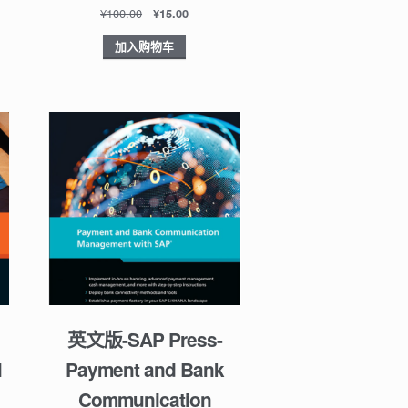
¥
100.00
¥
15.00
加入购物车
英文版-SAP Press-
l
Payment and Bank
Communication