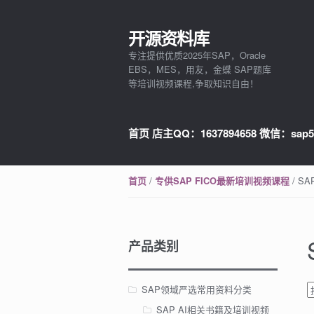
开源资料库
Skip to navigation
Skip to content
专注提供优质2025年SAP，Oracle
EBS，MES，用友，金蝶 SAP题库
等培训视频课程,争取知识自由！
首页 店主QQ：1637894658 微信：sap5
/
/ S
首页
专供SAP FICO最新培训视频课程
产品类别
SAP领域严选常用资料分类
SAP AI相关书籍及培训视频