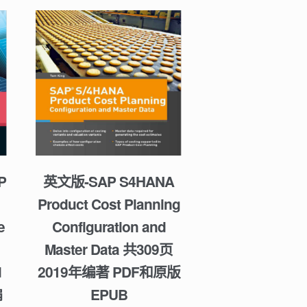
P
英文版-SAP S4HANA
Product Cost Planning
e
Configuration and
Master Data 共309页
d
2019年编著 PDF和原版
编
EPUB