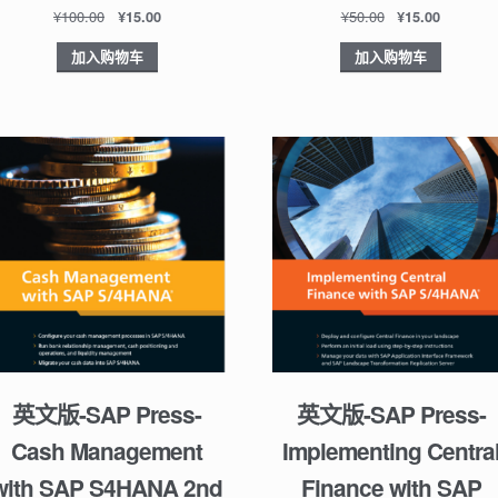
¥
100.00
¥
50.00
¥
15.00
¥
15.00
加入购物车
加入购物车
英文版-SAP Press-
英文版-SAP Press-
Cash Management
Implementing Centra
with SAP S4HANA 2nd
Finance with SAP