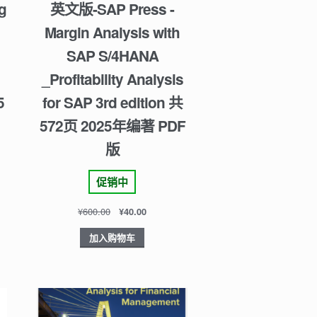
g
英文版-SAP Press -
Margin Analysis with
SAP S/4HANA
_Profitability Analysis
5
for SAP 3rd edition 共
572页 2025年编著 PDF
版
促销中
¥
600.00
¥
40.00
加入购物车